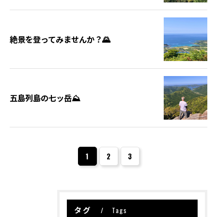
絶景を登ってみませんか？🌄
お問い合わせはこちら
五島列島の七ッ岳⛰️
1
2
3
タグ
Tags