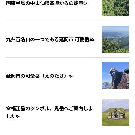
国東半島の中山仙境高城からの絶景✨
九州百名山の一つである延岡市 可愛岳⛰️
延岡市の可愛岳（えのたけ）✨
🌸福江島のシンボル、鬼岳へご案内しま
した✨