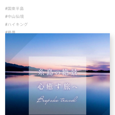
#国東半島
#中山仙境
#ハイキング
#絶景
#福博ツアー
< 前のページ
一覧に戻る
次のページ >
関連タグ