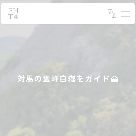
対馬の霊峰白嶽をガイド🗻