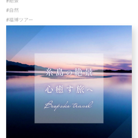
#絶景
#自然
#福博ツアー
< 前のページ
一覧に戻る
次のページ >
関連タグ
#絶景