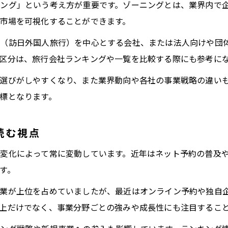
ング」という考え方が重要です。ゾーニングとは、業界内で
国内旅行会社ランキングと構造の関連性
市場を可視化することができます。
大手旅行会社の特徴と事業分布を紐解く
ド（訪日外国人旅行）を中心とする会社、または法人向けや団
大手旅行会社の事業分布とゾーニング分析
区分は、旅行会社ランキングや一覧を比較する際にも参考に
旅行会社大手ランキングから見る特徴とは
選びがしやすくなり、また業界動向や各社の事業戦略の違い
旅行会社一覧で見る事業エリアの違い
標となります。
旅行代理店とOTAの事業分布比較
旅行会社の特徴を全国規模で読み解く
読む視点
旅行会社選びに役立つ事業構造の注目点
変化によって常に変動しています。近年はネット予約の普及
旅行会社選びで重視したい構造的な強み
す。
旅行会社一覧で比較する注目の事業分野
企業が上位を占めていましたが、最近はオンライン予約や独自
旅行代理店ネットどっちが安いかの視点
上だけでなく、事業分野ごとの強みや成長性にも注目するこ
旅行会社の事業構造とランキングの関係