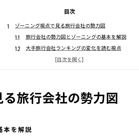
目次
ゾーニング視点で見る旅行会社の勢力図
旅行会社の勢力図とゾーニングの基本を解説
大手旅行会社ランキングの変化を読む視点
旅行会社一覧から見る業界構造の全体像
危ない旅行会社ランキングの背景を探る
全国旅行会社一覧で特徴を比較する方法
見る旅行会社の勢力図
業界構造から探る旅行会社の強みとは
旅行会社の業界構造から強みを分析する
旅行代理店一覧から見る事業特性の違い
インバウンド旅行会社一覧と新たな強み
基本を解説
旅行会社大手の強みをゾーニングで解説