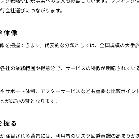
ング戦略や新規事業への参入も影響しています。ランキング
安心できる旅行会社の見極め方と注意点
行会社選びにつながります。
ランキング変動から読む旅行会社の動向
旅行会社ランキング変動の要因を分析
全体像
国内旅行会社ランキングの推移を解説
像を把握できます。代表的な分類としては、全国規模の大手
旅行会社大手ランキングの伸び率に注目
危ない旅行会社ランキングと選び方の関係
各社の業務範囲や得意分野、サービスの特徴が明記されてい
旅行会社の業界動向とゾーニングの関係
旅行会社の構造理解で進路選択をサポート
お問い合わせはこちら
お問い合わせはこちら
やサポート体制、アフターサービスなども重要な比較ポイン
旅行会社の構造把握が進路選択に役立つ理由
とが成功の鍵となります。
旅行会社一覧から読み解くキャリアの可能性
ツアープランナー職と旅行会社の働き方を比較
を探る
旅行代理店でのキャリア形成と業界動向
が注目される背景には、利用者のリスク回避意識の高まりが
旅行会社ランキングを活かした企業研究の方法