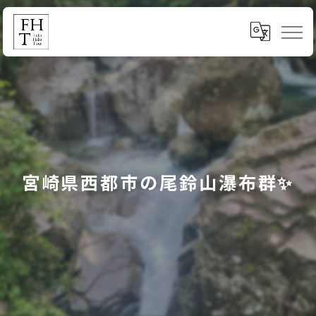
宮崎県西都市の尾鈴山瀑布群✨