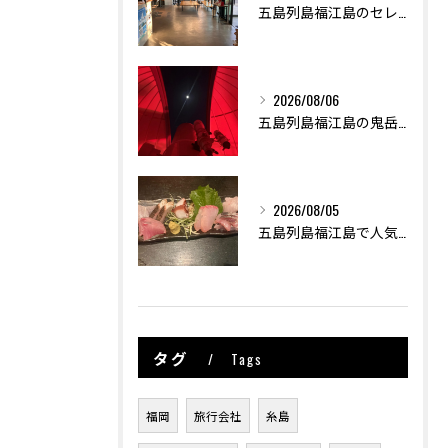
五島列島福江島のセレンディップホテル五島🏨
2026/08/06
五島列島福江島の鬼岳星空ナイトツアーで非日常な世界を体験しま...
2026/08/05
五島列島福江島で人気店 居酒屋しよう🍶🏮
タグ
Tags
福岡
旅行会社
糸島