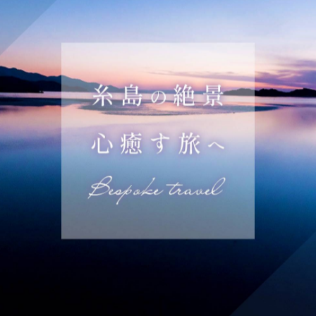
州屈指の大絶景スポットです✨
ク塚〜中ワク塚〜上ワク塚の、登りのハイライトコース🪨
がっています🤩
ても大自然の絶景が待ってます。