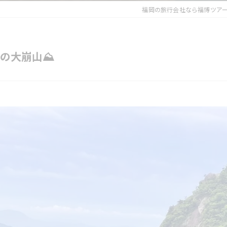
福岡の旅行会社なら福博ツア
の大崩山⛰️