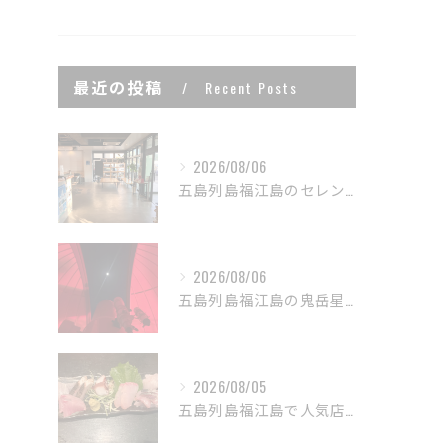
最近の投稿
Recent Posts
2026/08/06
五島列島福江島のセレンディップホテル五島🏨
2026/08/06
五島列島福江島の鬼岳星空ナイトツアーで非日常な世界を体験しま...
2026/08/05
五島列島福江島で人気店 居酒屋しよう🍶🏮