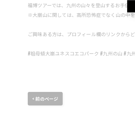
福博ツアーでは、九州の山々を登山するお手伝い
※大崩山に関しては、高所恐怖症でなく山の中を
ご興味ある方は、プロフィール欄のリンクからど
#祖母傾大崩ユネスコエコパーク #九州の山 #九
< 前のページ