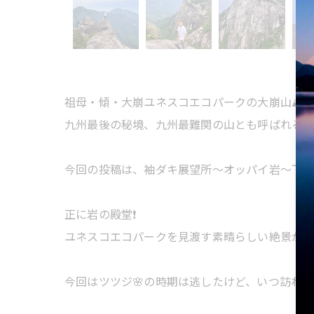
祖母・傾・大崩ユネスコエコパークの大崩山⛰️
九州最後の秘境、九州最難関の山とも呼ばれる九
今回の投稿は、袖ダキ展望所〜オッパイ岩〜下ワ
正に岩の殿堂❗️
ユネスコエコパークを見渡す素晴らしい絶景が広
今回はツツジ🌸の時期は逃したけど、いつ訪れ