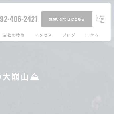
92-406-2421
お問い合わせはこちら
当社の特徴
アクセス
ブログ
コラム
団体旅行
社員旅行
大崩山⛰️
日帰り
壱岐島
観光