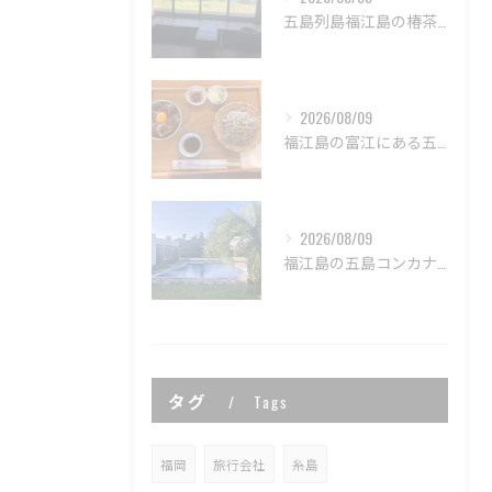
五島列島福江島の椿茶屋✨
2026/08/09
福江島の富江にある五島列島製麺所で美味しい蕎麦と五島牛丼のラ...
2026/08/09
福江島の五島コンカナ王国🌿
タグ
Tags
福岡
旅行会社
糸島