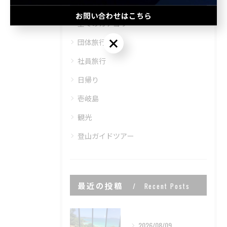
お問い合わせはこちら
全てのカテゴリー
お問い合わせはこちら
団体旅行
社員旅行
日帰り
壱岐島
観光
登山ガイドツアー
最近の投稿
Recent Posts
2026/08/09