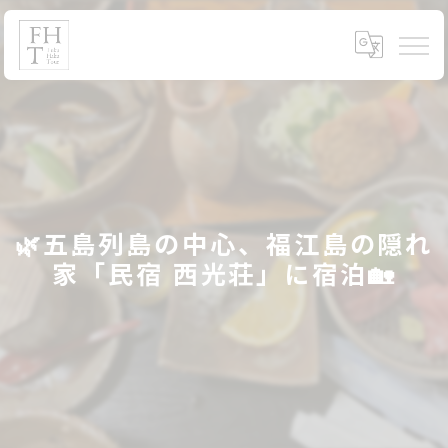
🌿五島列島の中心、福江島の隠れ
家「民宿 西光荘」に宿泊🏡