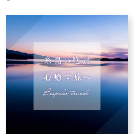
#五島列島
#福江島
#旅行
#日本の美
#田舎旅
< 前のページ
一覧に戻る
次のページ >
カテゴリー
Categories