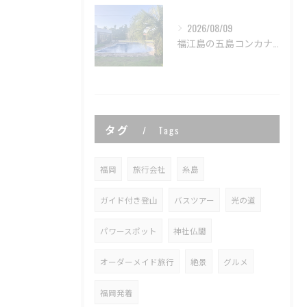
2026/08/09
福江島の五島コンカナ王国🌿
タグ
Tags
福岡
旅行会社
糸島
ガイド付き登山
バスツアー
光の道
パワースポット
神社仏閣
オーダーメイド旅行
絶景
グルメ
福岡発着