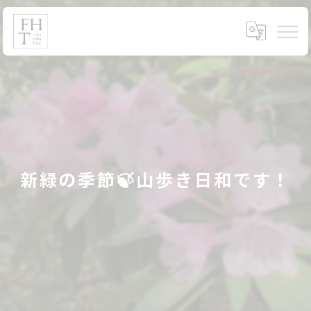
新緑の季節🍃山歩き日和です！