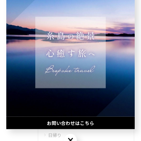
#自然が好き
< 前のページ
一覧に戻る
次のページ >
カテゴリー
Categories
全てのカテゴリー
団体旅行
お問い合わせはこちら
社員旅行
日帰り
お問い合わせはこちら