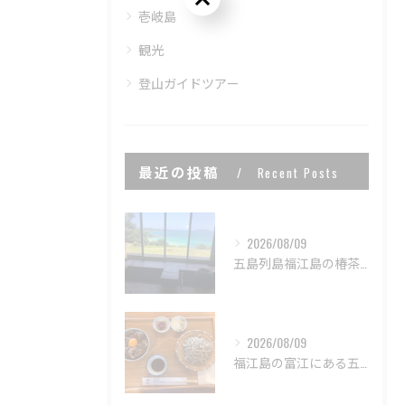
壱岐島
観光
登山ガイドツアー
最近の投稿
Recent Posts
2026/08/09
五島列島福江島の椿茶屋✨
2026/08/09
福江島の富江にある五島列島製麺所で美味しい蕎麦と五島牛丼のラ...