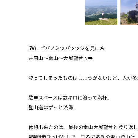
GWにゴバノミツバツツジを見に🌸
井原山〜雷山〜大展望台🚶‍➡️
登ってしまったものはしょうがないけど、人が多
駐車スペースは数キロに渡って満杯...
登山道はずっと渋滞...
休憩出来たのは、最後の雷山大展望台と登り返しの
4時間歩きっぱなしで、まるで冬季の雪山登山🥵