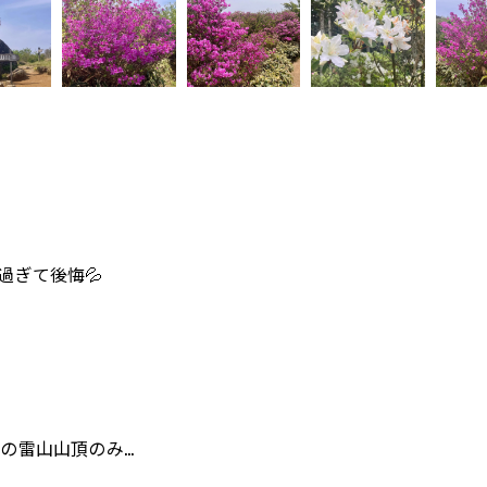
過ぎて後悔💦
雷山山頂のみ...