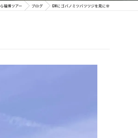
ら福博ツアー
ブログ
GWにゴバノミツバツツジを見に🌸