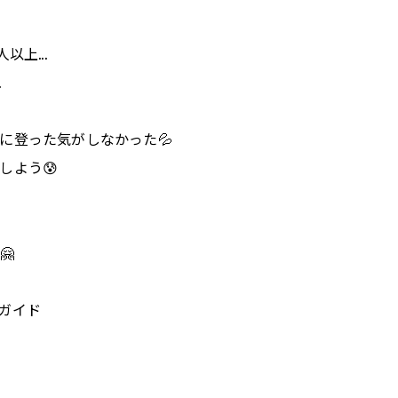
上...
お問い合わせはこちら
お問い合わせはこちら
.
に登った気がしなかった💦
しよう😰
🤗
山ガイド