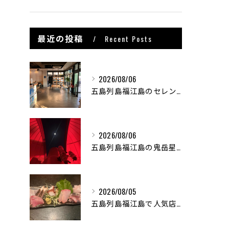
最近の投稿
Recent Posts
2026/08/06
五島列島福江島のセレンディップホテル五島🏨
2026/08/06
五島列島福江島の鬼岳星空ナイトツアーで非日常な世界を体験しま...
2026/08/05
五島列島福江島で人気店 居酒屋しよう🍶🏮