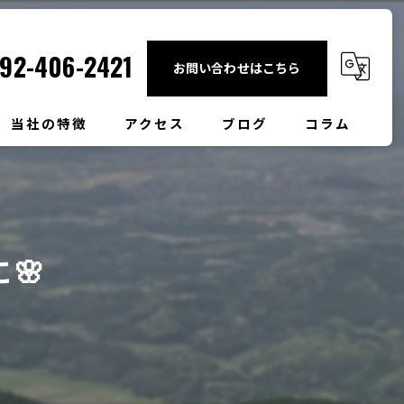
92-406-2421
お問い合わせはこちら
当社の特徴
アクセス
ブログ
コラム
団体旅行
社員旅行
🌸
日帰り
壱岐島
観光